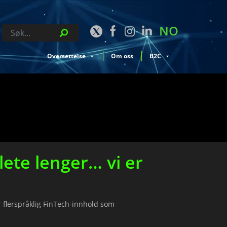
NO
Oversettelse
Om oss
B2C
lete lenger… vi er
r flerspråklig FinTech-innhold som