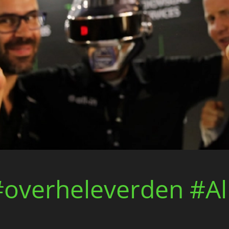
#overheleverden #Al