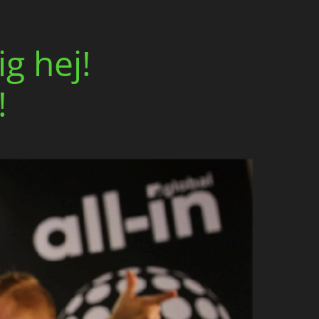
g hej!
!