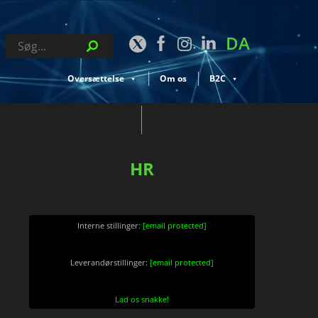
DA
Oversættelse
Om os
B2C
HR
Interne stillinger:
[email protected]
Leverandørstillinger:
[email protected]
Lad os snakke!